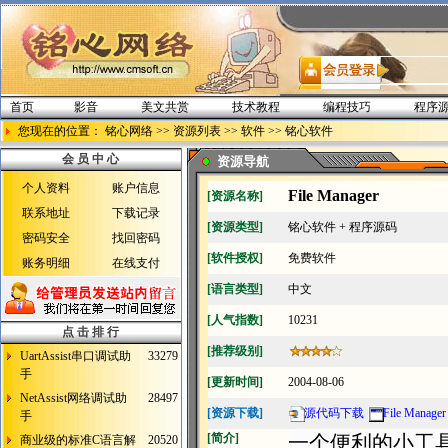
首页
影音
美文共赏
技术教程
编程技巧
程序
您现在的位置：
铭心网络
>>
资源列表
>>
软件
>>
铭心软件
会 员 中 心
资源导航
个人资料
账户信息
File Manager
[资源名称]
联系地址
下载记录
[资源类型]
铭心软件 + 程序源码
密码安全
找回密码
[软件授权]
免费软件
账务明细
在线支付
[语言类型]
中文
[人气指数]
10231
点 击 排 行
[推荐级别]
UartAssist串口调试助
33279
手
[更新时间]
2004-08-06
NetAssist网络调试助
28497
[资源下载]
源代码下载
File Manager
手
[简介]
一个便利的小工
商业级的标准C语言解
20520