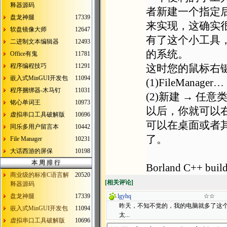
释器源码
者新建一个指定后
盘龙神腿
17339
来实现，这确实
软盘镜像大师
12647
有了这个小工具
二进制文本编辑器
12493
的系统。
Office有鬼
11781
程序编程技巧
11291
这时您的鼠标右
嵌入式MinGUI开发包
11094
(1)FileManager…
程序捆绑器-木马钉
11031
(2)新建 → 任
铭心单词王
10973
以后，你就可以
虚拟串口工具破解版
10696
可以在桌面或者
同乐多用户留言本
10442
了。
File Manager
10231
大话西游的屏保
10198
本 周 排 行
Borland C++ bu
商业级的标准C语言解
20520
[
相关评论
]
释器源码
盘龙神腿
17339
lgyhq
☆☆
昨天，不知不觉的，我的电脑就多了这
嵌入式MinGUI开发包
11094
太...
虚拟串口工具破解版
10696