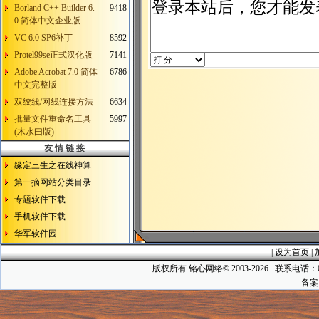
Borland C++ Builder 6.
9418
0 简体中文企业版
VC 6.0 SP6补丁
8592
Protel99se正式汉化版
7141
Adobe Acrobat 7.0 简体
6786
中文完整版
双绞线/网线连接方法
6634
批量文件重命名工具
5997
(木水曰版)
友 情 链 接
缘定三生之在线神算
第一摘网站分类目录
专题软件下载
手机软件下载
华军软件园
|
设为首页
|
版权所有 铭心网络© 2003-2026 联系电话：025-5
备案序