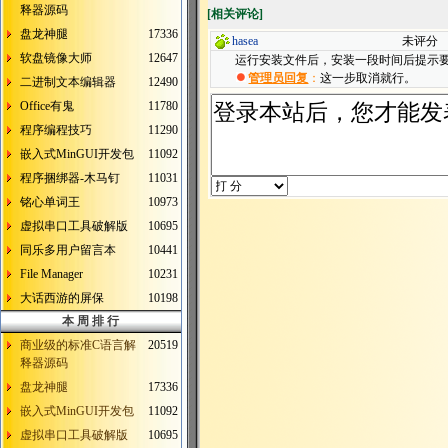
释器源码
[
相关评论
]
盘龙神腿
17336
hasea
未评分
软盘镜像大师
12647
运行安装文件后，安装一段时间后提示要插入d
管理员回复
：
这一步取消就行。
二进制文本编辑器
12490
Office有鬼
11780
程序编程技巧
11290
嵌入式MinGUI开发包
11092
程序捆绑器-木马钉
11031
铭心单词王
10973
虚拟串口工具破解版
10695
同乐多用户留言本
10441
File Manager
10231
大话西游的屏保
10198
本 周 排 行
商业级的标准C语言解
20519
释器源码
盘龙神腿
17336
嵌入式MinGUI开发包
11092
虚拟串口工具破解版
10695