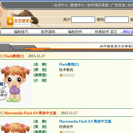
|
会员中心
|
数据中心
|
软件项目承接
|
广告投放
|
站
用户:
密码:
验
程
编程技巧
程序源码
编程控件
经典软件
其它
--
网站
由于服务器正在更新
程]
Flash教程[1]
2015-11-17
[名 称]
Flash教程[1]
[类 别]
技术教程
[推荐度]
[介 绍]
件]
Macromedia Flash 8.0 简体中文版
2015-11-17
[名 称]
Macromedia Flash 8.0 简体中文版
[类 别]
经典软件
[推荐度]