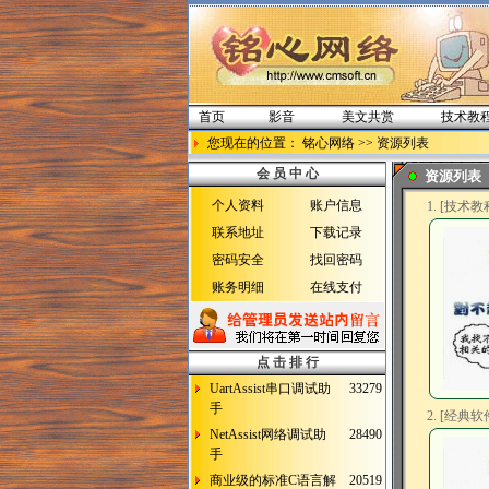
首页
影音
美文共赏
技术教
您现在的位置：
铭心网络
>> 资源列表
会 员 中 心
资源列表
个人资料
账户信息
1. [技术教
联系地址
下载记录
密码安全
找回密码
账务明细
在线支付
点 击 排 行
UartAssist串口调试助
33279
手
2. [经典软
NetAssist网络调试助
28490
手
商业级的标准C语言解
20519