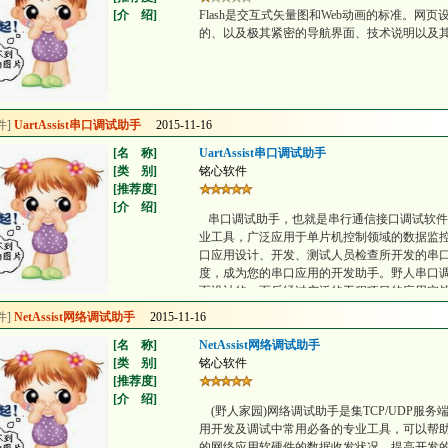
[介 绍]
Flash是交互式矢量图和Web动画的标准。网页
的、以及极其紧密的导航界面、技术说明以及
件]
UartAssist串口调试助手
2015-11-16
[名 称]
UartAssist串口调试助手
[类 别]
铭心软件
[推荐度]
[介 绍]
串口调试助手，也就是串行通信接口调试软件
业工具，广泛应用于单片机控制领域的数据监
口应用设计、开发、测试人员检查所开发的串
度，成为您的串口应用的开发助手。野人串口
而设计的，而后经过广泛的工程项目的应用实
件得到了长足的成长提高。
件]
NetAssist网络调试助手
2015-11-16
(野人家园)串口调试助手是绿色免费软件，适用
[名 称]
件，不需要dotNetFramework框架支持。
NetAssist网络调试助手
[类 别]
不同的COM口）。典型应用场合：通过串口调
铭心软件
[推荐度]
进行通信联调。支持多串口，自动监测枚举本
[介 绍]
位、数据位和停止位等（支持自定义非标准波特率
(野人家园)网络调试助手是集TCP/UDP服
等针脚状态位的检测控制。支持ASCII/Hex
用开发及调试中常用必备的专业工具，可以帮
6进制和AscII码之间任意转换；可以自动发
的网络应用软硬件的数据收发状况，提高开发的速