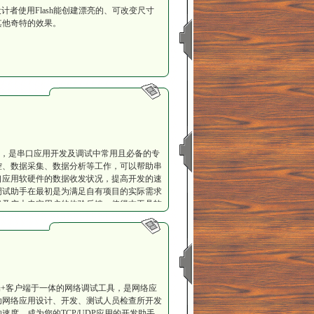
设计者使用Flash能创建漂亮的、可改变尺寸
其他奇特的效果。
，是串口应用开发及调试中常用且必备的专
控、数据采集、数据分析等工作，可以帮助串
口应用软硬件的数据收发状况，提高开发的速
调试助手在最初是为满足自有项目的实际需求
战及广大忠实用户的体验反馈，使得本工具软
于各版本windows操作系统，只有一个文
可以在一台PC上同时启动多个串口调试助手（使用
试助手与自行开发的串口程序或者串口设备
地可用串口；自由设置串口号、波特率、校验
）；支持对串口DCD、DTR、DSR、RTS
务端+客户端于一体的网络调试工具，是网络应
两种模式的数据收发，发送和接收的数据可以在1
助网络应用设计、开发、测试人员检查所开发
送校验位，支持多种校验格式；支持间隔发送，
度，成为您的TCP/UDP应用的开发助手。