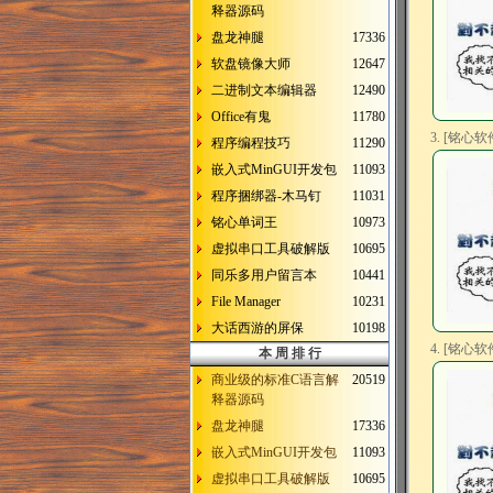
释器源码
盘龙神腿
17336
软盘镜像大师
12647
二进制文本编辑器
12490
Office有鬼
11780
3. [铭心软
程序编程技巧
11290
嵌入式MinGUI开发包
11093
程序捆绑器-木马钉
11031
铭心单词王
10973
虚拟串口工具破解版
10695
同乐多用户留言本
10441
File Manager
10231
大话西游的屏保
10198
4. [铭心软
本 周 排 行
商业级的标准C语言解
20519
释器源码
盘龙神腿
17336
嵌入式MinGUI开发包
11093
虚拟串口工具破解版
10695