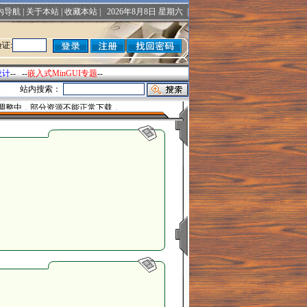
内导航
|
关于本站
|
收藏本站
|
2026年8月8日 星期六 |
证:
设计
-- --
嵌入式MinGUI专题
--
站内搜索：
调整中，部分资源不能正常下载．