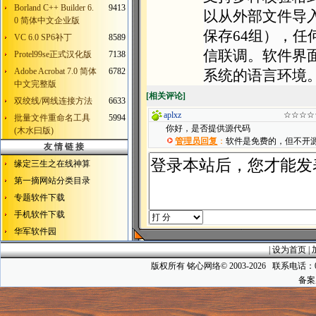
Borland C++ Builder 6.
9413
以从外部文件导
0 简体中文企业版
保存64组），
VC 6.0 SP6补丁
8589
信联调。软件界
Protel99se正式汉化版
7138
Adobe Acrobat 7.0 简体
6782
系统的语言环境
中文完整版
[
相关评论
]
双绞线/网线连接方法
6633
aplxz
☆☆☆☆
批量文件重命名工具
5994
你好，是否提供源代码
(木水曰版)
管理员回复
：
软件是免费的，但不开源
友 情 链 接
缘定三生之在线神算
第一摘网站分类目录
专题软件下载
手机软件下载
华军软件园
|
设为首页
|
版权所有 铭心网络© 2003-2026 联系电话：025-5
备案序