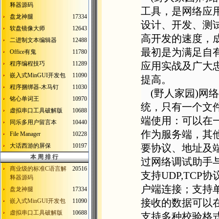
释器源码
工具，是网络应
盘龙神腿
17334
设计、开发、测
软盘镜像大师
12643
高开发的速度，成
二进制文本编辑器
12488
最初是为满足自
Office有鬼
11780
程序编程技巧
11289
应用实战及广大
嵌入式MinGUI开发包
11090
提高。
程序捆绑器-木马钉
11030
(野人家园)网络
铭心单词王
10970
统，只有一个文件
虚拟串口工具破解版
10688
端使用：可以在
同乐多用户留言本
10440
作为服务端，其
File Manager
10228
大话西游的屏保
10197
要协议、地址及
本 周 排 行
过网络调试助手
商业级的标准C语言解
20516
支持UDP,TC
释器源码
户端连接；支持单
盘龙神腿
17334
嵌入式MinGUI开发包
11090
接收的数据可以在
虚拟串口工具破解版
10688
支持多种校验格