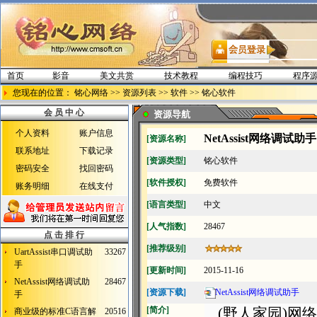
首页
影音
美文共赏
技术教程
编程技巧
程序
您现在的位置：
铭心网络
>>
资源列表
>>
软件
>>
铭心软件
会 员 中 心
资源导航
个人资料
账户信息
NetAssist网络调试助手
[资源名称]
联系地址
下载记录
[资源类型]
铭心软件
密码安全
找回密码
[软件授权]
免费软件
账务明细
在线支付
[语言类型]
中文
[人气指数]
28467
点 击 排 行
[推荐级别]
UartAssist串口调试助
33267
手
[更新时间]
2015-11-16
NetAssist网络调试助
28467
[资源下载]
NetAssist网络调试助手
手
[简介]
(野人家园)网
商业级的标准C语言解
20516