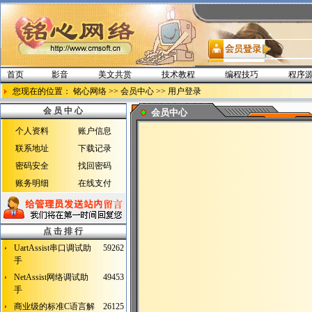
首页
影音
美文共赏
技术教程
编程技巧
程序
您现在的位置：
铭心网络
>> 会员中心
>> 用户登录
会 员 中 心
会员中心
个人资料
账户信息
联系地址
下载记录
密码安全
找回密码
账务明细
在线支付
点 击 排 行
UartAssist串口调试助
59262
手
NetAssist网络调试助
49453
手
商业级的标准C语言解
26125