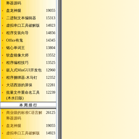
释器源码
盘龙神腿
19055
二进制文本编辑器
15313
虚拟串口工具破解版
14923
程序安装向导
14856
Office有鬼
14345
铭心单词王
13804
软盘镜像大师
13552
程序编程技巧
13525
嵌入式MinGUI开发包
12960
程序捆绑器-木马钉
12352
大话西游的屏保
12281
批量文件重命名工具
12239
(木水曰版)
本 周 排 行
商业级的标准C语言解
26125
释器源码
盘龙神腿
19055
虚拟串口工具破解版
14923