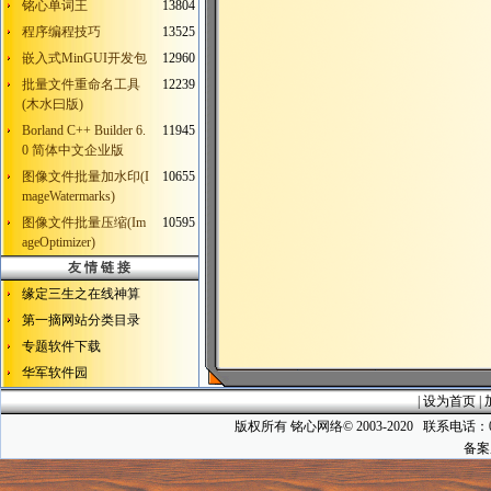
铭心单词王
13804
程序编程技巧
13525
嵌入式MinGUI开发包
12960
批量文件重命名工具
12239
(木水曰版)
Borland C++ Builder 6.
11945
0 简体中文企业版
图像文件批量加水印(I
10655
mageWatermarks)
图像文件批量压缩(Im
10595
ageOptimizer)
友 情 链 接
缘定三生之在线神算
第一摘网站分类目录
专题软件下载
华军软件园
|
设为首页
|
版权所有 铭心网络© 2003-2020 联系电话：025-5
备案序