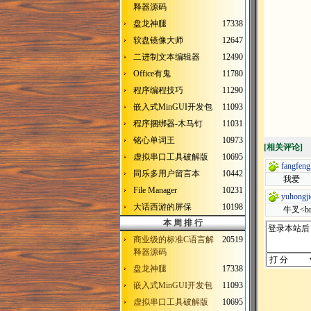
释器源码
盘龙神腿
17338
软盘镜像大师
12647
二进制文本编辑器
12490
Office有鬼
11780
程序编程技巧
11290
嵌入式MinGUI开发包
11093
程序捆绑器-木马钉
11031
铭心单词王
10973
[
相关评论
]
虚拟串口工具破解版
10695
fangfengl
同乐多用户留言本
10442
我爱
File Manager
10231
yuhongji
大话西游的屏保
10198
牛叉<b
本 周 排 行
商业级的标准C语言解
20519
释器源码
盘龙神腿
17338
嵌入式MinGUI开发包
11093
虚拟串口工具破解版
10695