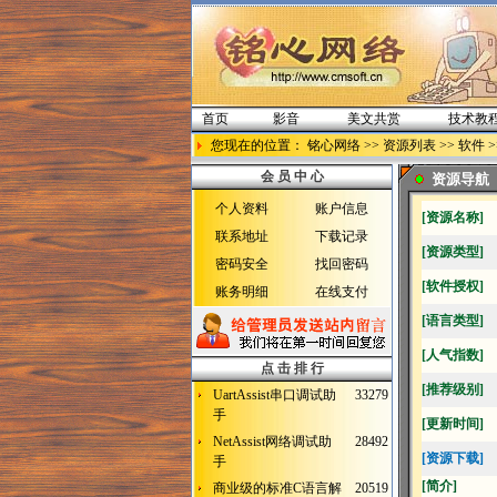
首页
影音
美文共赏
技术教
您现在的位置：
铭心网络
>>
资源列表
>>
软件
>
会 员 中 心
资源导航
个人资料
账户信息
[资源名称]
联系地址
下载记录
[资源类型]
密码安全
找回密码
[软件授权]
账务明细
在线支付
[语言类型]
[人气指数]
点 击 排 行
[推荐级别]
UartAssist串口调试助
33279
手
[更新时间]
NetAssist网络调试助
28492
[资源下载]
手
[简介]
商业级的标准C语言解
20519