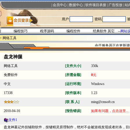
|
会员中心
|
数据中心
|
软件项目承接
|
广告投放
|
站
用户:
密码:
验
程
编程技巧
程序源码
编程控件
经典软件
其它
--
网站
>
网络工具
由于服务器正在更新调
盘龙神腿
网络工具
[文件大小]
350k
免费软件
[所需金额]
0
元
中文
[运行环境]
Windows
17338
[软件版本]
1.23
[联 系 人]
ming@cmsoft.cn
2010-04-16
[报告错误]
如果有问题，点击这里...
文件1
盘龙神墓记外挂辅助软件，按键精灵原理制作，绝对不会被游戏发现或者封杀，目