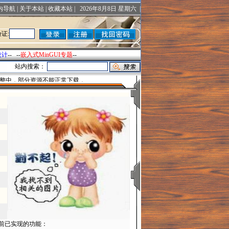
内导航
|
关于本站
|
收藏本站
|
2026年8月8日 星期六 |
证:
设计
-- --
嵌入式MinGUI专题
--
站内搜索：
整中，部分资源不能正常下载．
前已实现的功能：